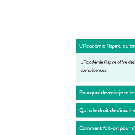
L’Académie Aspire, qu’es
L’Académie Aspire offre des
compétences.
Pourquoi devrais-je m’in
Vous pourrez acquérir des co
Qui a le droit de s’inscri
en ligne – qui est compatible
Vous pourrez vous inscrire 
Comment fait-on pour s’i
rempli les documents d’embauc