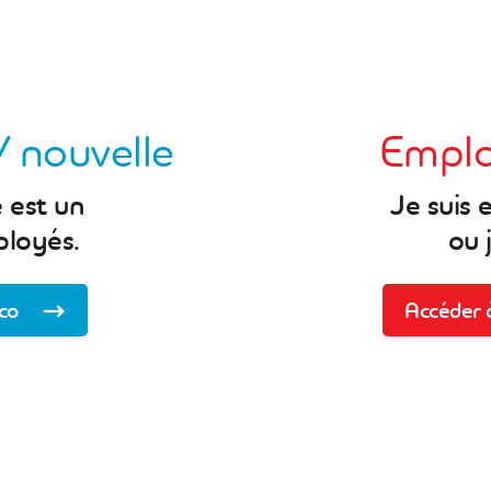
/ nouvelle
Emplo
 est un
Je suis 
loyés.
ou 
co
Accéder 