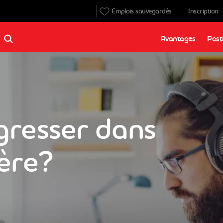
Emplois sauvegardés
Inscription
Avantages
Post
gresser dans
ière?