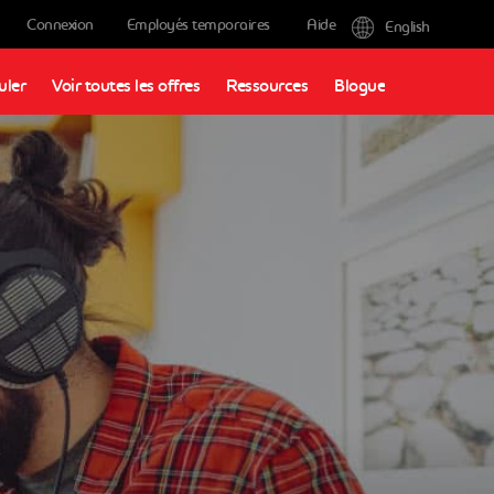
Connexion
Employés temporaires
Aide
English
uler
Voir toutes les offres
Ressources
Blogue