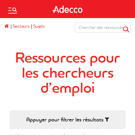
Please
note:
This
Adecco
website
|
Secteurs
|
Sujets
Employés temporaires
Staffing,
includes
Canada
an
accessibility
English
system.
Ressources pour
Mo.Saved.Jobs
les chercheurs
Emplois sauvegardés
d’emploi
Succursales
Pour entreprises
Appuyer pour filtrer les résultats