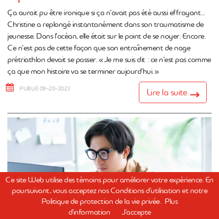
Ça aurait pu être ironique si ça n’avait pas été aussi effrayant...
Christine a replongé instantanément dans son traumatisme de
jeunesse. Dans l’océan, elle était sur le point de se noyer. Encore.
Ce n’est pas de cette façon que son entraînement de nage
prétriathlon devait se passer. « Je me suis dit : ce n’est pas comme
ça que mon histoire va se terminer aujourd’hui. »
PUBLIÉ 09-20-2023
Lire la suite
Ce site Web utilise des témoins pour améliorer votre expérience. En
poursuivant, vous acceptez nos Conditions d'utilisation et notre
Politique de protection de la vie privée.
Plus
d'information
J'accepte